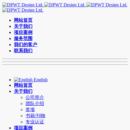
网站首页
关于我们
项目案例
服务范围
我们的客户
联系我们
English
网站首页
关于我们
公司简介
团队介绍
奖项
书籍/刊物
专业认证
项目案例