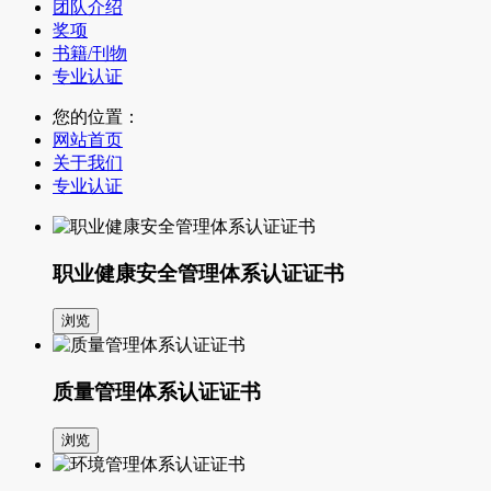
团队介绍
奖项
书籍/刊物
专业认证
您的位置：
网站首页
关于我们
专业认证
职业健康安全管理体系认证证书
浏览
质量管理体系认证证书
浏览